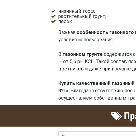
низинный торф;
растительный грунт;
песок.
Важная
особенность газонного 
условия использования.
В
газонном грунте
содержится оп
— от 5,6 pH KCL. Такой состав по
цветников и даже при посадке д
Купить качественный газонный 
№1». Благодаря отсутствию поср
осуществляем собственным тран
Пра