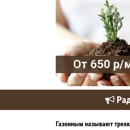
От 650 р/
Рад
Газонным называют трехк