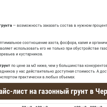
грунта
— возможность заказать состав в нужном процен
тимальное соотношение азота, фосфора, калия и органич
зволяет использовать его не только при обустройстве газо
еревьев и кустарников.
грунт
по цене за м3 ниже, чем у большинства конкуренто
едников у нас действительно доступная стоимость. А до
спортом практически в любых объемах.
йс-лист на газонный грунт в Че