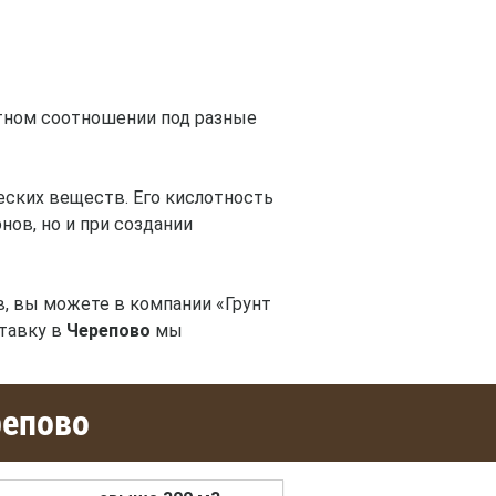
тном соотношении под разные
еских веществ. Его кислотность
нов, но и при создании
в, вы можете в компании «Грунт
ставку в
Черепово
мы
репово